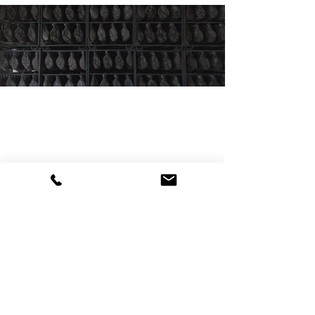
CONTACTO
Si queréis poneros en contacto con
nosotros o bien hacernos alguna
consulta, rellenad el formulario o
llamadnos.