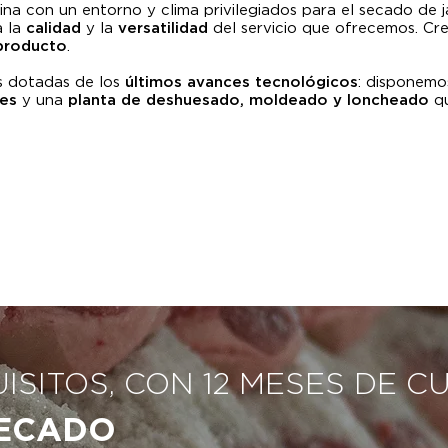
rcina con un entorno y clima privilegiados para el secado d
a la
calidad
y la
versatilidad
del servicio que ofrecemos. C
 producto
.
s dotadas de los
últimos avances tecnológicos
: disponem
es
y una
planta de deshuesado, moldeado y loncheado
qu
SITOS, CON 12 MESES DE C
SECADO