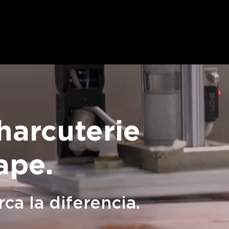
SALAZÓN Y SECADO
DESHUESADO Y MOLDEADO
LONCHE
harcuterie
ape.
ca la diferencia.